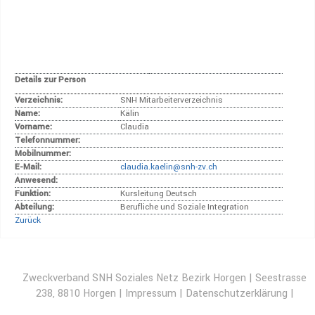
Details zur Person
Verzeichnis:
SNH Mitarbeiterverzeichnis
Name:
Kälin
Vorname:
Claudia
Telefonnummer:
Mobilnummer:
E-Mail:
claudia.kaelin@snh-zv.ch
Anwesend:
Funktion:
Kursleitung Deutsch
Abteilung:
Berufliche und Soziale Integration
Zurück
Zweckverband SNH Soziales Netz Bezirk Horgen | Seestrasse
238, 8810 Horgen |
Impressum
|
Datenschutzerklärung
|
Disclaimer