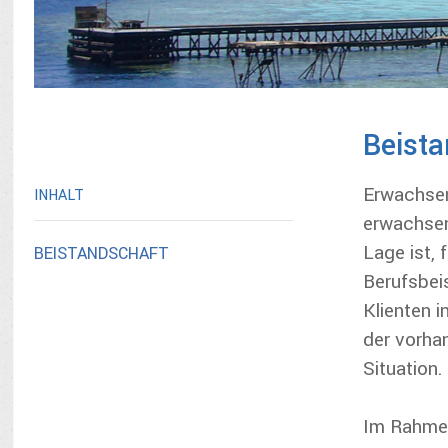
Beist
Erwachse
INHALT
erwachsen
Lage ist, 
BEISTANDSCHAFT
Berufsbei
Klienten 
der vorha
Situation.
Im Rahmen