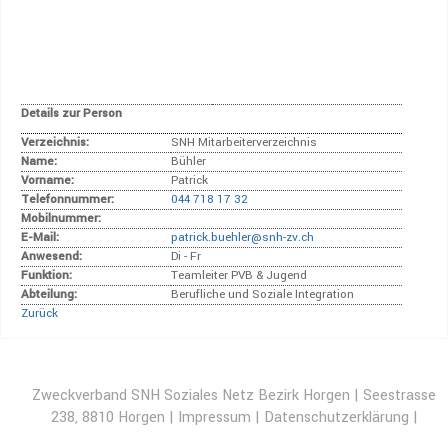
Details zur Person
Verzeichnis:
SNH Mitarbeiterverzeichnis
Name:
Bühler
Vorname:
Patrick
Telefonnummer:
044 718 17 32
Mobilnummer:
E-Mail:
patrick.buehler@snh-zv.ch
Anwesend:
Di - Fr
Funktion:
Teamleiter PVB & Jugend
Abteilung:
Berufliche und Soziale Integration
Zurück
Zweckverband SNH Soziales Netz Bezirk Horgen | Seestrasse
238, 8810 Horgen |
Impressum
|
Datenschutzerklärung
|
Disclaimer