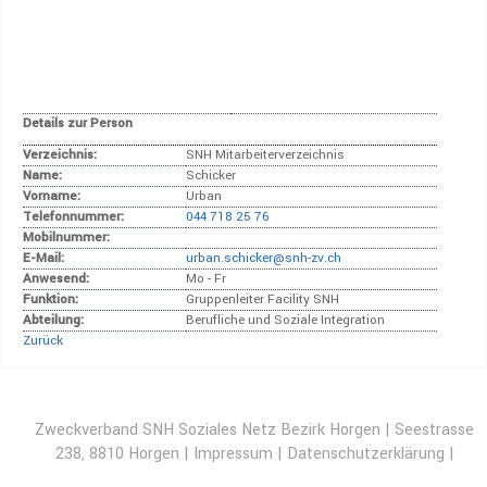
Details zur Person
Verzeichnis:
SNH Mitarbeiterverzeichnis
Name:
Schicker
Vorname:
Urban
Telefonnummer:
044 718 25 76
Mobilnummer:
E-Mail:
urban.schicker@snh-zv.ch
Anwesend:
Mo - Fr
Funktion:
Gruppenleiter Facility SNH
Abteilung:
Berufliche und Soziale Integration
Zurück
Zweckverband SNH Soziales Netz Bezirk Horgen | Seestrasse
238, 8810 Horgen |
Impressum
|
Datenschutzerklärung
|
Disclaimer