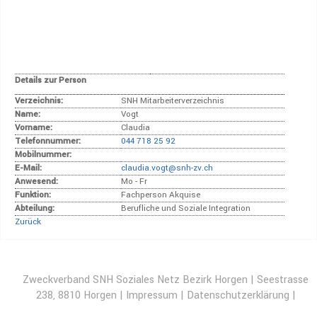
Details zur Person
Verzeichnis:
SNH Mitarbeiterverzeichnis
Name:
Vogt
Vorname:
Claudia
Telefonnummer:
044 718 25 92
Mobilnummer:
E-Mail:
claudia.vogt@snh-zv.ch
Anwesend:
Mo - Fr
Funktion:
Fachperson Akquise
Abteilung:
Berufliche und Soziale Integration
Zurück
Zweckverband SNH Soziales Netz Bezirk Horgen | Seestrasse
238, 8810 Horgen |
Impressum
|
Datenschutzerklärung
|
Disclaimer