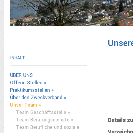
Unsere
INHALT
ÜBER UNS
Offene Stellen »
Praktikumsstellen »
Über den Zweckverband »
Unser Team »
Team Geschäftsstelle »
Details z
Team Beratungsdienste »
Team Berufliche und soziale
Verzeichn